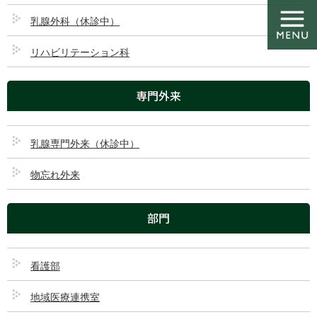
コ
ナ
ン
ビ
乳腺外科（休診中）
テ
ゲ
ン
ー
リハビリテーション科
ツ
シ
乳腺外科（休診中）
に
ョ
専門外来
移
ン
動
に
移
HOME
乳腺外科（休診中）
動
乳腺専門外来（休診中）
内科
循環器内科
物忘れ外来
神経内科
外科・消化器科
整形外科
脳神経外科
部門
泌尿器科
皮膚科
麻酔科・ペインクリニック・漢方内
乳腺外科（休診中）
科
看護部
リハビリテーション科
地域医療連携室