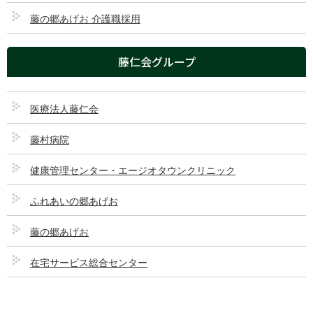
藤の郷あげお 介護職採用
採用情報
藤仁会グループ
公式インスタグラム
医療法人藤仁会
藤村病院
このページのコンテンツ
健康管理センター・エージオタウンクリニック
乳腺外科
概要
ふれあいの郷あげお
藤の郷あげお
基本メニュー
在宅サービス総合センター
トップページ