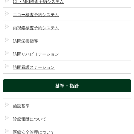
CT・MRI検査予約システム
神経内科
エコー検査予約システム
内視鏡検査予約システム
外科・消化器科
訪問栄養指導
整形外科
訪問リハビリテーション
脳神経外科
訪問看護ステーション
泌尿器科
基準・指針
皮膚科
麻酔科・ペインクリニック・漢方内科
施設基準
診療報酬について
乳腺外科（休診中）
医療安全管理について