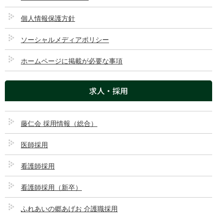
リハビリテーション科
個人情報保護方針
トップページ
ソーシャルメディアポリシー
ホームページに掲載が必要な事項
ご来院される方へ
診療科・部門
求人・採用
医療機関の方へ
藤仁会 採用情報（総合）
藤村病院について
医師採用
交通アクセス
看護師採用
GLOBAL PAGE
看護師採用（新卒）
ふれあいの郷あげお 介護職採用
医療法人 藤仁会