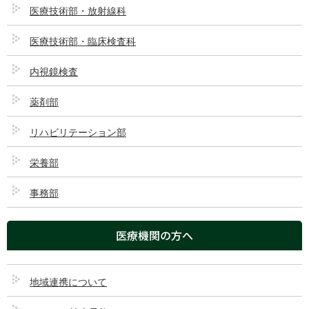
医療技術部・放射線科
乳腺外科
医療技術部・臨床検査科
内視鏡検査
概要
薬剤部
乳腺外科では、乳腺疾患、とくに乳がんを対象に診療を行います。
マンモグラフィや超音波検査などの画像診断を行うことで、触診で
リハビリテーション部
はわからないような早期の乳がんも診断が可能となります。
乳腺外科では、患者さんのQOLを重視しながら、より質の高い治療
栄養部
を行うよう努めています。
事務部
医療機関の方へ
ページのトップへ
内科
地域連携について
循環器内科