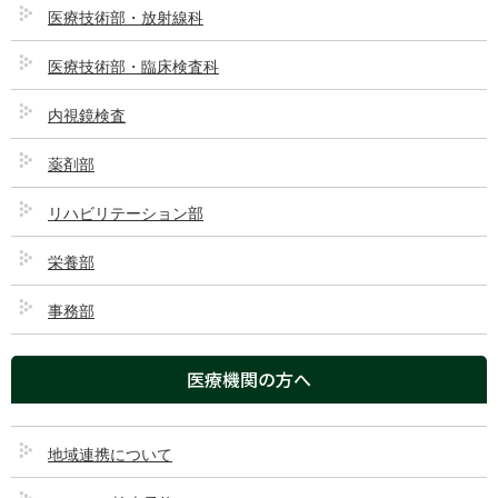
生活環境に合わせ、適切な治療方法を選択できるようにします。
医療技術部・放射線科
医療技術部・臨床検査科
内視鏡検査
薬剤部
リハビリテーション部
栄養部
事務部
医療機関の方へ
症状について
地域連携について