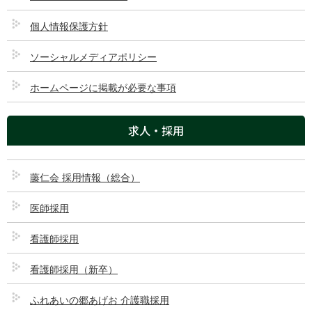
また、「お薬手帳」も持参してください。
個人情報保護方針
ソーシャルメディアポリシー
ページのトップへ
ホームページに掲載が必要な事項
乳腺専門外来（休診中）
求人・採用
物忘れ外来
藤仁会 採用情報（総合）
トップページ
医師採用
ご来院される方へ
看護師採用
看護師採用（新卒）
診療科・部門
ふれあいの郷あげお 介護職採用
医療機関の方へ