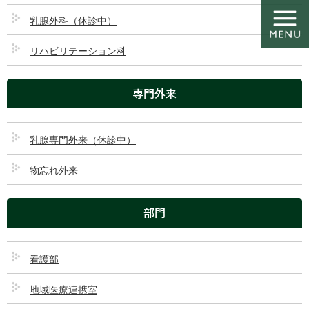
コ
ナ
ン
ビ
乳腺外科（休診中）
テ
ゲ
ン
ー
リハビリテーション科
ツ
シ
乳腺専門外来（休診中）
に
ョ
専門外来
移
ン
動
に
移
HOME
乳腺専門外来（休診中）
動
乳腺専門外来（休診中）
乳腺専門外来とは
物忘れ外来
乳腺専門外来では、日本乳癌学会認定専門医や日本がん治療認定機
部門
構暫定教育医などの資格をもった医師が診断・治療を行います。
マンモグラフィや超音波検査などの画像診断を行うことで、触診で
はわからないような早期の乳がんも診断が可能となります。また、
看護部
必要に応じて細胞診や組織生検も行い、精密な診断と、可能な限り
わかりやすい説明を行います。患者さんの治療だけではなく、生活
地域医療連携室
の質（QOL）の維持や向上も大切に考え、お一人おひとりの病状や