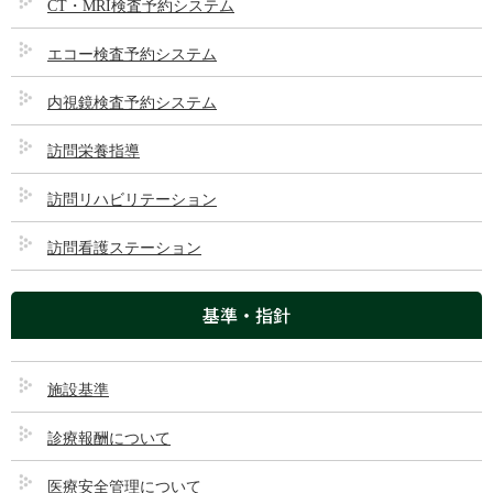
以下のような症状があるときは、「乳腺専門外来」を受診・ご相談
CT・MRI検査予約システム
下さい。
エコー検査予約システム
乳腺にしこりがある
内視鏡検査予約システム
乳頭から血液や黄色の分泌物が出る
訪問栄養指導
乳頭の表面のかゆみや湿疹がある
乳頭や皮膚がくぼんでいる
訪問リハビリテーション
乳がん検診で要精査となった
訪問看護ステーション
乳腺専門外来の受診について
基準・指針
乳腺専門外来の受診について下記をお読みください。
施設基準
診療報酬について
診察は「予約患者様優先」となります。
既に通院先のある方は、「紹介状」を持参してください。
医療安全管理について