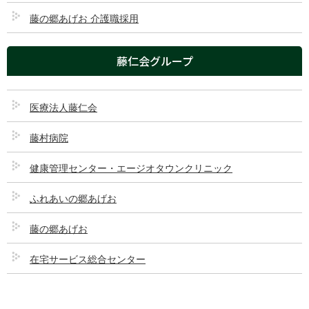
藤の郷あげお 介護職採用
藤村病院について
藤仁会グループ
交通アクセス
GLOBAL PAGE
医療法人藤仁会
医療法人 藤仁会
藤村病院
健康管理センター・エージオタウンクリニック
採用情報
ふれあいの郷あげお
公式インスタグラム
藤の郷あげお
在宅サービス総合センター
このページのコンテンツ