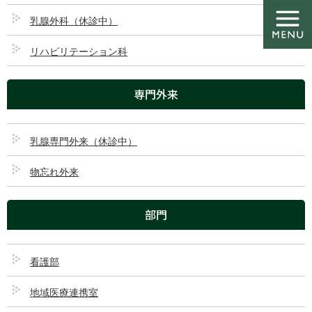
コ
ナ
ン
ビ
乳腺外科（休診中）
テ
ゲ
ン
ー
リハビリテーション科
ツ
シ
理念・基本方針
に
ョ
専門外来
移
ン
動
に
移
HOME
理念・基本方針
動
乳腺専門外来（休診中）
理念・基本方針
物忘れ外来
部門
理念
看護部
地域にやさしい「安心・信頼」の医療と介護
地域医療連携室