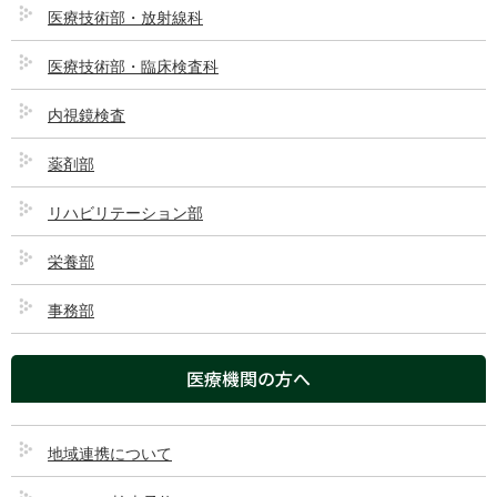
医療技術部・放射線科
基本方針
医療技術部・臨床検査科
内視鏡検査
地域の皆さまに親しまれると共に、個人の権利を尊重し信
頼される質の高い医療・介護サービスを目指します。
薬剤部
保険・医療・福祉を通じ地域に貢献します。
リハビリテーション部
地域の医療と介護の一体化を目指します。
職員の自主性と協調性を重んじ、法人に働く誇りと喜びを
栄養部
共に出来る施設を目指します。
健全な経営の確保に努めます。
事務部
医療機関の方へ
地域連携について