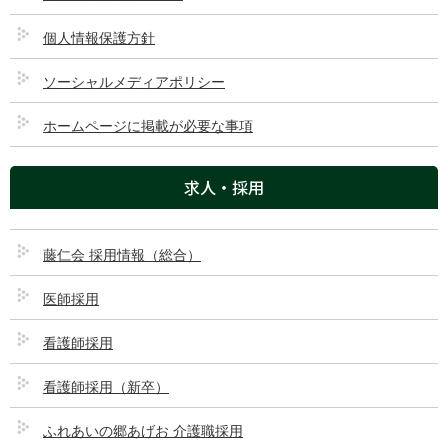
グローバルページ
個人情報保護方針
ソーシャルメディアポリシー
トップページ
ホームページに掲載が必要な事項
ご来院される方へ
求人・採用
診療科・部門
藤仁会 採用情報（総合）
医療機関の方へ
医師採用
藤村病院について
看護師採用
交通アクセス
看護師採用（新卒）
GLOBAL PAGE
ふれあいの郷あげお 介護職採用