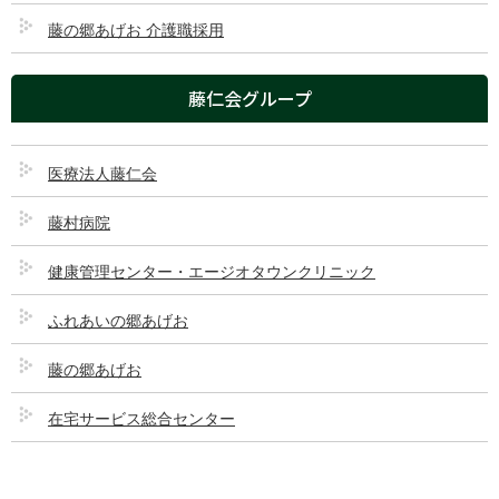
医療法人 藤仁会
藤の郷あげお 介護職採用
採用情報
藤仁会グループ
公式インスタグラム
医療法人藤仁会
藤村病院
このページのコンテンツ
健康管理センター・エージオタウンクリニック
ふれあいの郷あげお
理念・基本方針
理念
藤の郷あげお
基本方針
在宅サービス総合センター
基本メニュー