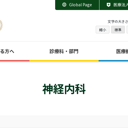
Global Page
医療法
文字の大き
縮小
標準
る方へ
診療科・部門
医療
神経内科