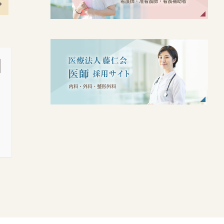
エコー
検査予約シ
ステム
内視鏡
検査予約シ
ステム
訪問栄
養指導
訪問リ
ハビリテー
ション
訪問看
護ステーシ
ョン