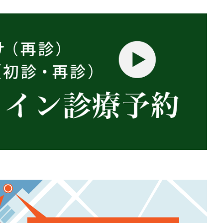
基準・指
針
施設基
準
診療報
酬について
医療安
全管理につ
いて
個人情
報保護方針
ソーシ
ャルメディ
アポリシー