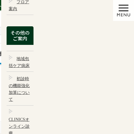
フロア
採用情報
instagram
人藤仁会
案内
サイト内検索
さ
拡大
その他の
ご案内
機関の方へ
藤村病院について
地域包
括ケア病床
初診時
の機能強化
加算につい
て
CLINICSオ
ンライン診
療