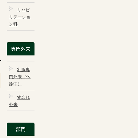
リハビ
泌尿器科
リテーショ
ン科
皮膚科
麻酔科・ペインクリニック・漢方内科
専門外来
乳腺外科（休診中）
リハビリテーション科
乳腺専
門外来（休
診中）
外来について
物忘れ
外来
初診の方へ
再診の方へ
部門
診療時間・担当医