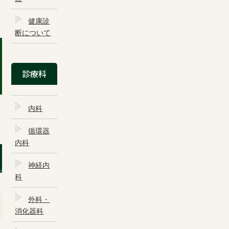
健康診
断について
基本メニュー
診療科
トップページ
ご来院される方へ
内科
診療科・部門
循環器
医療機関の方へ
内科
藤村病院について
神経内
科
交通アクセス
外科・
GLOBAL PAGE
消化器科