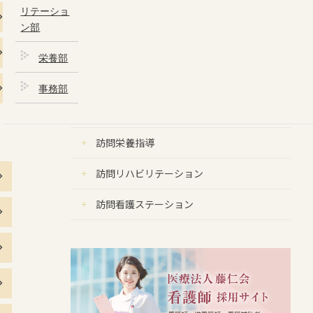
リテーショ
地域連携について
ン部
CT・MRI検査予約システム
栄養部
エコー検査予約システム
事務部
内視鏡検査予約システム
訪問栄養指導
医療機関
の方へ
訪問リハビリテーション
訪問看護ステーション
地域連
携について
CT・
MRI検査予
約システム