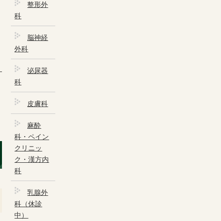
医療法人 藤仁会
整形外
科
採用情報
脳神経
公式インスタグラム
外科
泌尿器
科
診療科
皮膚科
内科
麻酔
循環器内科
科・ペイン
クリニッ
神経内科
ク・漢方内
科
外科・消化器科
乳腺外
整形外科
科（休診
中）
脳神経外科