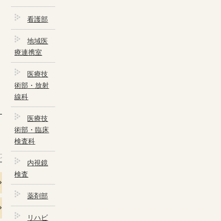
休診・代診のご案内
看護部
地域医
療連携室
入院・面会の方
医療技
入院が決まったら
術部・放射
線科
入院患者さん・ご家族様へのお願い
医療技
病室のご案内
術部・臨床
検査科
入院の費用について
プへ
内視鏡
面会・お見舞いについて
検査
薬剤部
医療機関の方へ
リハビ