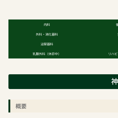
内科
外科・消化器科
泌尿器科
乳腺外科（休診中）
リハビ
概要