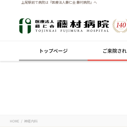
コ
ナ
上尾駅前で病院は『医療法人藤仁会 藤村病院』へ
ン
ビ
テ
ゲ
ン
ー
ツ
シ
に
ョ
移
ン
トップページ
ご来院され
動
に
移
動
HOME
神経内科