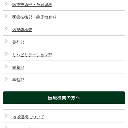
医療技術部・放射線科
医療技術部・臨床検査科
内視鏡検査
薬剤部
リハビリテーション部
栄養部
事務部
ダウンロード
医療機関の方へ
ダウンロード
372
ファイルサイズ
1.45 MB
地域連携について
ファイル数
1