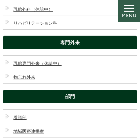
コ
ナ
ン
ビ
乳腺外科（休診中）
テ
ゲ
ン
ー
リハビリテーション科
ツ
シ
ダウンロード
に
ョ
専門外来
移
ン
動
に
移
HOME
ダウンロード
ほのぼの第２３号
動
乳腺専門外来（休診中）
物忘れ外来
2022/10/20
ほのぼの第２３号
部門
看護部
地域医療連携室