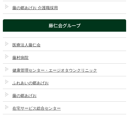
藤の郷あげお 介護職採用
藤仁会グループ
医療法人藤仁会
藤村病院
住所：〒362-0035 埼玉県上尾市仲町1-8-33
交通：JR高崎線「上尾駅（東口）」徒歩約5分
健康管理センター・エージオタウンクリニック
診療時間
月
火
水
木
金
土
日
ふれあいの郷あげお
受付 8:00～17:00
●
●
●
●
●
●
ー
藤の郷あげお
午前診療 9:00～12:00
●
●
●
●
●
●
ー
午後診療 14:30～
●
●
●
●
●
ー
ー
在宅サービス総合センター
17:00
※ 受付（開錠）8:00