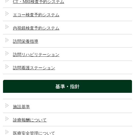
CT・MRI検査予約システム
投稿日
2022/10/20
エコー検査予約システム
最終更新日時
2022/10/20
内視鏡検査予約システム
ほのぼの第２３号
訪問栄養指導
訪問リハビリテーション
訪問看護ステーション
前の記事
ほのぼの第２２号
基準・指針
2022/10/20
施設基準
診療報酬について
次の記事
ほのぼの第２４号
医療安全管理について