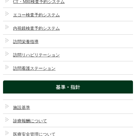
CT・MRI検査予約システム
投稿日
2025/01/08
エコー検査予約システム
最終更新日時
2025/01/08
内視鏡検査予約システム
医療ＤＸ推進体制整備加算
訪問栄養指導
訪問リハビリテーション
訪問看護ステーション
前の記事
後発医薬品（ジェネリック医薬
基準・指針
品）の使用について
2025/01/08
施設基準
診療報酬について
次の記事
診療申込書
医療安全管理について