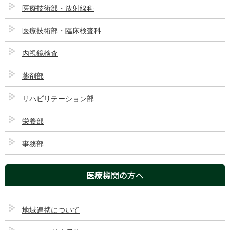
医療技術部・放射線科
医療技術部・臨床検査科
内視鏡検査
薬剤部
リハビリテーション部
栄養部
事務部
ダウンロード
医療機関の方へ
ダウンロード
12
ファイルサイズ
100.72 KB
地域連携について
ファイル数
1