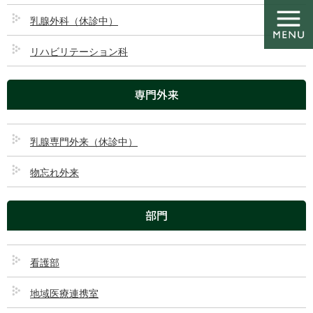
コ
ナ
ン
ビ
乳腺外科（休診中）
テ
ゲ
ン
ー
リハビリテーション科
ツ
シ
ダウンロード
に
ョ
専門外来
移
ン
動
に
移
HOME
ダウンロード
医療ＤＸ推進体制整備加算
動
乳腺専門外来（休診中）
物忘れ外来
2025/01/08
医療ＤＸ推進体制整備加算
部門
看護部
地域医療連携室