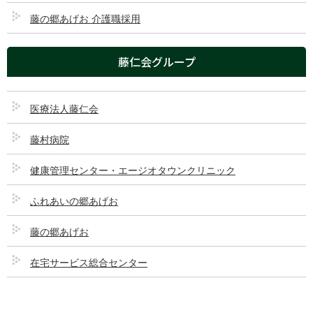
藤の郷あげお 介護職採用
藤仁会グループ
医療法人藤仁会
藤村病院
住所：〒362-0035 埼玉県上尾市仲町1-8-33
交通：JR高崎線「上尾駅（東口）」徒歩約5分
健康管理センター・エージオタウンクリニック
診療時間
月
火
水
木
金
土
日
ふれあいの郷あげお
受付 8:00～17:00
●
●
●
●
●
●
ー
藤の郷あげお
午前診療 9:00～12:00
●
●
●
●
●
●
ー
午後診療 14:30～
●
●
●
●
●
ー
ー
在宅サービス総合センター
17:00
※ 受付（開錠）8:00