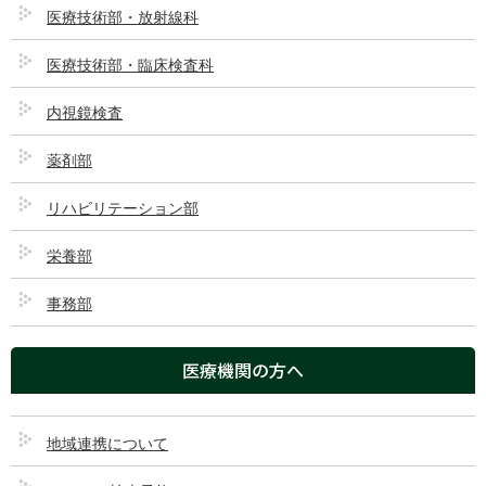
医療技術部・放射線科
医療技術部・臨床検査科
内視鏡検査
薬剤部
リハビリテーション部
栄養部
事務部
ダウンロード
医療機関の方へ
ダウンロード
1
ファイルサイズ
49.12 KB
地域連携について
ファイル数
1