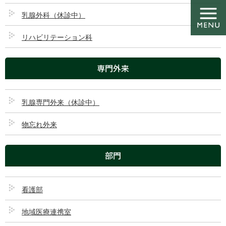
コ
ナ
ン
ビ
乳腺外科（休診中）
テ
ゲ
ン
ー
リハビリテーション科
ツ
シ
ダウンロード
に
ョ
専門外来
移
ン
動
に
移
HOME
ダウンロード
地域支援・医薬品供給対応体制加算
動
乳腺専門外来（休診中）
物忘れ外来
2026/06/01
地域支援・医薬品供給対応体制加算
部門
看護部
地域医療連携室