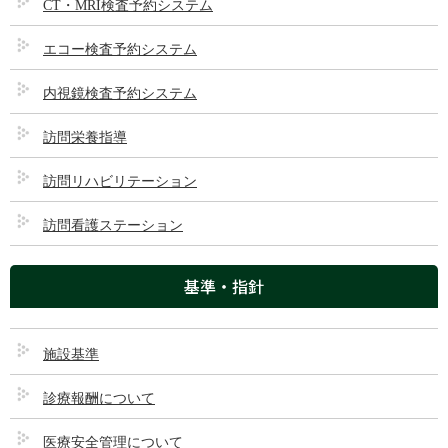
CT・MRI検査予約システム
投稿日
2026/06/01
エコー検査予約システム
最終更新日時
2026/06/01
内視鏡検査予約システム
地域支援・医薬品供給対応体
訪問栄養指導
制加算
訪問リハビリテーション
訪問看護ステーション
基準・指針
施設基準
診療報酬について
医療安全管理について