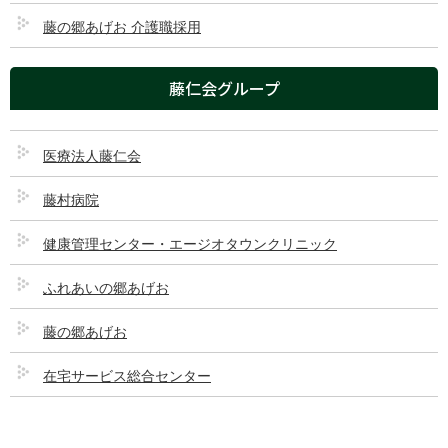
前の記事
藤の郷あげお 介護職採用
電子的診療情報連携体制整備加算
2026/06/01
藤仁会グループ
医療法人藤仁会
次の記事
藤村病院
先発医薬品を希望した場合の自己
負担について
健康管理センター・エージオタウンクリニック
2026/06/01
ふれあいの郷あげお
藤の郷あげお
在宅サービス総合センター