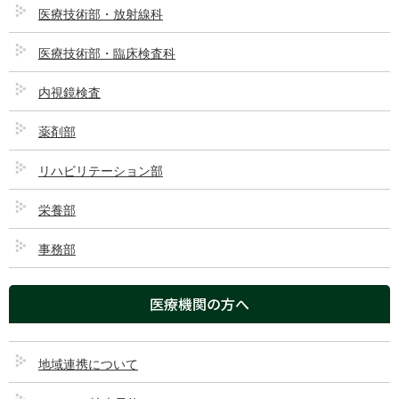
医療技術部・放射線科
医療技術部・臨床検査科
新着情報
内視鏡検査
面会にお越しの方へ
2026/07/03
薬剤部
リハビリテーション部
12月7日・面会中止のお知らせ（停電）
栄養部
2025/12/05
事務部
医療機関の方へ
求人情報をリニューアルしました
2025/11/06
地域連携について