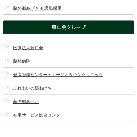
午前診療 9:00～12:00
●
●
●
●
●
●
ー
藤の郷あげお 介護職採用
午後診療 14:30～
●
●
●
●
●
ー
ー
17:00
藤仁会グループ
※ 受付（開錠）8:00
※ 月曜日午後の整形は 13:00～17:00
※ 休診日：日曜・祝日
医療法人藤仁会
※ 当院では24時間365日患者様の受け入れを行っておりま
す。
藤村病院
藤村病院 地図（ダウンロード
ダウンロー
健康管理センター・エージオタウンクリニック
ド
用）
1 ファイル
279.37 KB
ふれあいの郷あげお
藤の郷あげお
在宅サービス総合センター