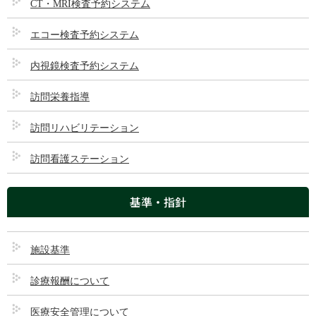
CT・MRI検査予約システム
第８回 健康フェア開催！(10月18日開催予定)
2025/09/18
エコー検査予約システム
内視鏡検査予約システム
給茶サービス廃止のお知らせ
訪問栄養指導
2025/08/20
訪問リハビリテーション
訪問看護ステーション
基準・指針
施設基準
診療報酬について
医療安全管理について