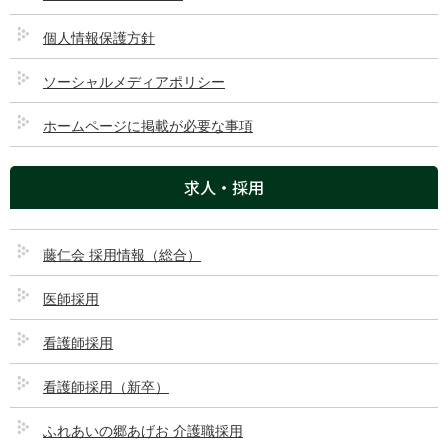
個人情報保護方針
ソーシャルメディアポリシー
ホームページに掲載が必要な事項
求人・採用
藤仁会 採用情報（総合）
医師採用
住所：〒362-0035 埼玉県上尾市仲町1-8-33
看護師採用
交通：JR高崎線「上尾駅（東口）」徒歩約5分
看護師採用（新卒）
診療時間
月
火
水
木
金
土
日
受付 8:00～17:00
●
●
●
●
●
●
ー
ふれあいの郷あげお 介護職採用