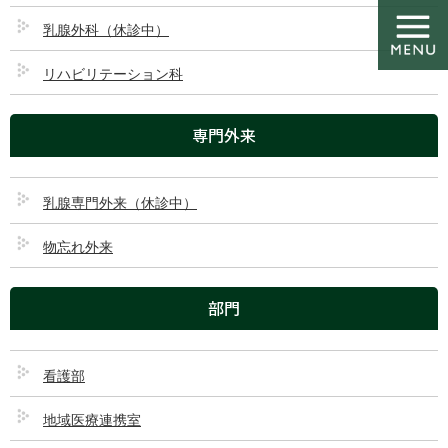
コ
ナ
ン
ビ
乳腺外科（休診中）
テ
ゲ
ン
ー
リハビリテーション科
ツ
シ
お知らせ
に
ョ
専門外来
移
ン
動
に
移
HOME
お知らせ
休診のお知らせ
動
乳腺専門外来（休診中）
休診のお知らせ
物忘れ外来
投稿はありません。
部門
カテゴリー
看護部
休診のお知らせ
地域医療連携室
各種お知らせ